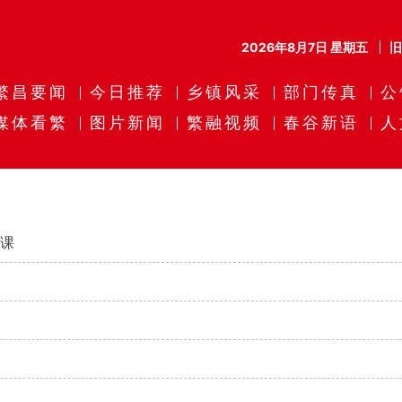
2026年8月7日 星期五
繁昌要闻
今日推荐
乡镇风采
部门传真
公
媒体看繁
图片新闻
繁融视频
春谷新语
人
老课