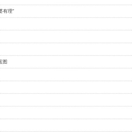
婆有理”
蓝图