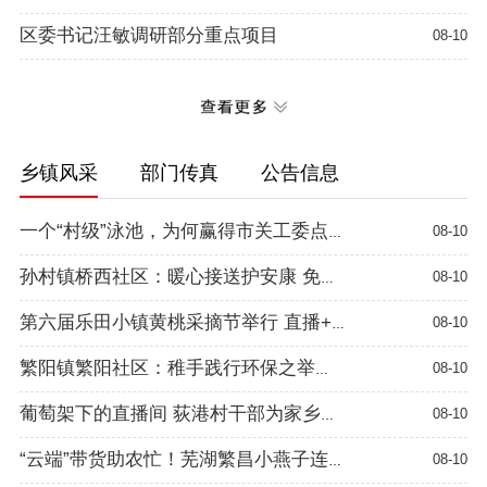
区委书记汪敏调研部分重点项目
08-10
乡镇风采
部门传真
公告信息
08-10
一个“村级”泳池，为何赢得市关工委点赞？
08-10
孙村镇桥西社区：暖心接送护安康 免费体检暖桑榆
08-10
第六届乐田小镇黄桃采摘节举行 直播+文旅助农增收
08-10
繁阳镇繁阳社区：稚手践行环保之举 新风点亮社区之美
08-10
葡萄架下的直播间 荻港村干部为家乡特产代言
08-10
“云端”带货助农忙！芜湖繁昌小燕子连锁超市把直播间搬进田间地头