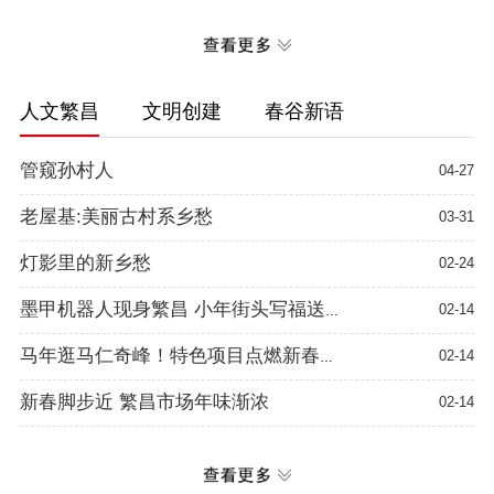
人文繁昌
文明创建
春谷新语
管窥孙村人
04-27
老屋基:美丽古村系乡愁
03-31
灯影里的新乡愁
02-24
02-14
墨甲机器人现身繁昌 小年街头写福送祝福
02-14
马年逛马仁奇峰！特色项目点燃新春文旅热
新春脚步近 繁昌市场年味渐浓
02-14