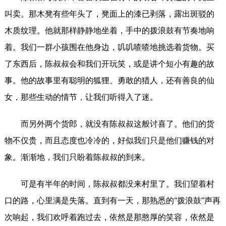
叫卖。那木凳有些年头了，凳面上的漆已剥落，露出斑驳的
木质纹理。他就那样静静地坐着，手中的拨浪鼓有节奏地响
着。我们一群小孩围在他身边，叽叽喳喳地挑选着货物。买
了东西后，陈叔叔会和我们开玩笑，或是讲个短小有趣的故
事。他的故事里有聪明的狐狸、勇敢的猎人，还有善良的仙
女，那些生动的情节，让我们听得入了迷。
而另外两个货郎，就没有陈叔叔这般讨喜了。他们的货
物不仅贵，而且态度也冷冷的，好似我们只是他们赚钱的对
象。渐渐地，我们只盼着陈叔叔的到来。
可是有半年的时间，陈叔叔都没来村里了。我们望着村
口的路，心里满是失落。直到有一天，那熟悉的“拨浪鼓”声再
次响起，我们欢呼着跑过去，依然是那憨厚的笑容，依然是