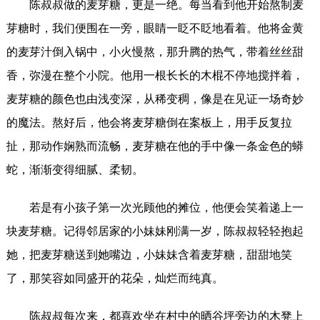
陈叔叔做的麦芽糖，更是一绝。每当看到他开始熬制麦
芽糖时，我们便围在一旁，眼睛一眨不眨地看着。他将金黄
的麦芽汁倒入锅中，小火慢熬，那升腾的热气，带着丝丝甜
香，弥漫在整个小院。他用一根长长的木棍不停地搅拌着，
麦芽糖的颜色也由浅变深，从稀变稠，像是在见证一场奇妙
的魔法。熬好后，他会将麦芽糖倒在案板上，用手反复拉
扯，那动作娴熟而流畅，麦芽糖在他的手中像一条金色的蟒
蛇，渐渐变得细腻、柔韧。
若是有小孩子第一次光顾他的摊位，他便会笑着递上一
块麦芽糖。记得邻居家的小妹妹刚满一岁，陈叔叔轻轻抱起
她，把麦芽糖送到她嘴边，小妹妹含着麦芽糖，甜甜地笑
了，那笑容如同盛开的花朵，灿烂而纯真。
陈叔叔每次来，都喜欢坐在村中的晒谷坪旁边的木凳上