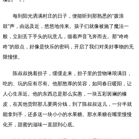
每到阳光洒满村庄的日子，便能听到那熟悉的“拨浪
鼓”声，由远及近，悠悠地传来。孩子们就像被施了魔法一
般，立刻丢下手头的玩意儿，循着声音飞奔而去。那“咚咚
咚”的鼓点，好像是快乐的密码，开启了我们对美好事物的无
限憧憬。
陈叔叔挑着担子，缓缓走来，担子里的货物琳琅满目，
吃的、玩的应有尽有。他那憨厚的笑容，如同春日暖阳，让
人心生亲近。他的东西总是那么实惠，一块五彩斑斓的橡
皮，在其他货郎那儿要两分钱，到了陈叔叔这儿，一分半就
能拿到手，还多送一块小小的水果糖。那水果糖在嘴里慢慢
化开，甜蜜的滋味一直甜到心底。