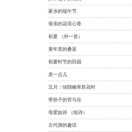
家乡的端午节
母亲的花语心香
初夏 （外一首）
童年里的桑葚
初夏时节的田园
差一点儿
五月：绿阴幽草胜花时
带孙子的苦与乐
母爱如诗 （组诗）
古代酒的趣话