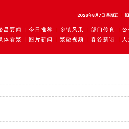
2026年8月7日 星期五
繁昌要闻
今日推荐
乡镇风采
部门传真
公
媒体看繁
图片新闻
繁融视频
春谷新语
人