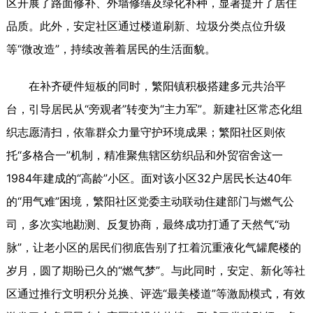
区开展了路面修补、外墙修缮及绿化补种，显著提升了居住
品质。此外，安定社区通过楼道刷新、垃圾分类点位升级
等“微改造”，持续改善着居民的生活面貌。
在补齐硬件短板的同时，繁阳镇积极搭建多元共治平
台，引导居民从“旁观者”转变为“主力军”。新建社区常态化组
织志愿清扫，依靠群众力量守护环境成果；繁阳社区则依
托“多格合一”机制，精准聚焦辖区纺织品和外贸宿舍这一
1984年建成的“高龄”小区。面对该小区32户居民长达40年
的“用气难”困境，繁阳社区党委主动联动住建部门与燃气公
司，多次实地勘测、反复协商，最终成功打通了天然气“动
脉”，让老小区的居民们彻底告别了扛着沉重液化气罐爬楼的
岁月，圆了期盼已久的“燃气梦”。与此同时，安定、新化等社
区通过推行文明积分兑换、评选“最美楼道”等激励模式，有效