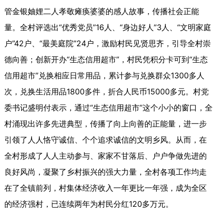
管金银妯娌二人孝敬瘫痪婆婆的感人故事，传播社会正能
量。全村评选出“优秀党员”16人、“身边好人”3人、“文明家庭
户”42户、“最美庭院”24户，激励村民见贤思齐，引导全村崇
德向善；创新开办“生态信用超市”，村民凭积分卡可到“生态
信用超市”兑换相应日常用品，累计参与兑换群众1300多人
次，兑换生活用品1800多件，折合人民币15000多元。村党
委书记盛明付表示，通过“生态信用超市”这个小小的窗口，全
村涌现出许多先进典型，传播了向上向善的正能量，进一步
引领了人人恪守诚信、个个追求诚信的文明乡风。从而，在
全村形成了人人主动参与、家家不甘落后、户户争做先进的
良好风尚，凝聚了乡村振兴的强大力量，全村各项工作均走
在了全镇前列，村集体经济收入一年更比一年强，成为全区
的经济强村，已连续两年为村民分红120多万元。