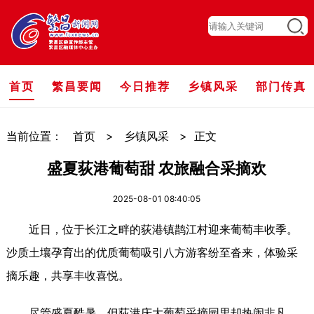
首页
繁昌要闻
今日推荐
乡镇风采
部门传真
当前位置：
首页
>
乡镇风采
>
正文
盛夏荻港葡萄甜 农旅融合采摘欢
2025-08-01 08:40:05
近日，位于长江之畔的荻港镇鹊江村迎来葡萄丰收季。
沙质土壤孕育出的优质葡萄吸引八方游客纷至沓来，体验采
摘乐趣，共享丰收喜悦。
尽管盛夏酷暑，但荻港庆大葡萄采摘园里却热闹非凡。