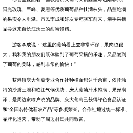
阳光玫瑰、巨峰、夏黑等优质葡萄品种挂满枝头，晶莹饱满
的果实令人垂涎。市民李成和好友专程驱车前来，亲手采摘
品尝这来自长江沃土的甜蜜馈赠。
游客李成说：“这里的葡萄看上去非常环保，果肉也很
大，我和我的朋友们既体验到了葡萄采摘的乐趣，又品尝到
了葡萄的美味，感到非常的愉快！”
荻港镇庆大葡萄专业合作社种植面积达千余亩，依托独
特的沙质土壤和临江气候优势，庆大葡萄汁水饱满，果形润
泽，是周边家喻户晓的品牌。庆大葡萄已获得绿色食品认证
和“全国名特优新农产品”等多项荣誉。合作社通过统一标准、
品牌化运营，带动了周边村民共同致富。