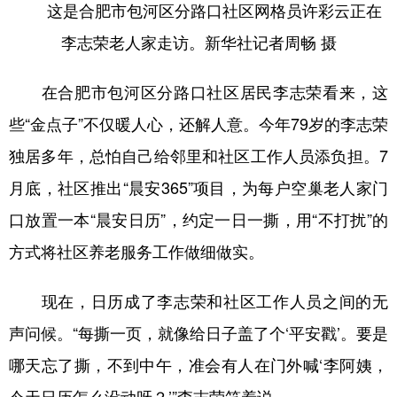
这是合肥市包河区分路口社区网格员许彩云正在
李志荣老人家走访。新华社记者周畅 摄
在合肥市包河区分路口社区居民李志荣看来，这
些“金点子”不仅暖人心，还解人意。今年79岁的李志荣
独居多年，总怕自己给邻里和社区工作人员添负担。7
月底，社区推出“晨安365”项目，为每户空巢老人家门
口放置一本“晨安日历”，约定一日一撕，用“不打扰”的
方式将社区养老服务工作做细做实。
现在，日历成了李志荣和社区工作人员之间的无
声问候。“每撕一页，就像给日子盖了个‘平安戳’。要是
哪天忘了撕，不到中午，准会有人在门外喊‘李阿姨，
今天日历怎么没动呀？’”李志荣笑着说。