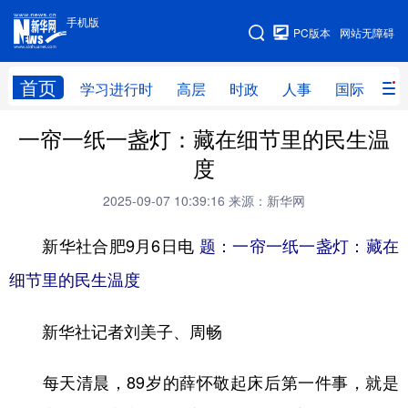
手机版
手机版
PC版本
网站无障碍
网站地图
首页
学习进行时
高层
时政
人事
国际
财
一帘一纸一盏灯：藏在细节里的民生温
学习进行时
高层
时政
人事
度
国际
财经
网评
港澳
2025-09-07 10:39:16
来源：新华网
台湾
思客智库
全球连线
教育
新华社合肥9月6日电
题：一帘一纸一盏灯：藏在
科技
科创
量子
体育
细节里的民生温度
文化
书画
健康
军事
新华社记者刘美子、周畅
访谈
视频
图片
政务
法律
中央文件
金融
汽车
每天清晨，89岁的薛怀敬起床后第一件事，就是
食品
人居
信息化
数字经济