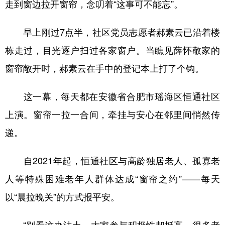
走到窗边拉开窗帘，念叨着“这事可不能忘”。
学术中国
乡村振兴
银龄
溯源中国
早上刚过7点半，社区党员志愿者郝素云已沿着楼
城市
旅游
能源
会展
栋走过，目光逐户扫过各家窗户。当瞧见薛怀敬家的
彩票
娱乐
时尚
悦读
窗帘敞开时，郝素云在手中的登记本上打了个钩。
公益
一带一路
亚太网
上市公司
这一幕，每天都在安徽省合肥市瑶海区恒通社区
文化产业
上演。窗帘一拉一合间，牵挂与安心在邻里间悄然传
递。
地方频道
自2021年起，恒通社区与高龄独居老人、孤寡老
北京
天津
河北
山西
人等特殊困难老年人群体达成“窗帘之约”——每天
辽宁
吉林
上海
江苏
以“晨拉晚关”的方式报平安。
浙江
安徽
福建
江西
“别看这办法土，大家参与积极性却挺高。很多老