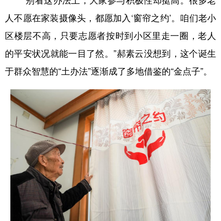
山东
河南
湖北
湖南
人不愿在家装摄像头，都愿加入‘窗帘之约’。咱们老小
广东
广西
海南
重庆
区楼层不高，只要志愿者按时到小区里走一圈，老人
四川
贵州
云南
西藏
的平安状况就能一目了然。”郝素云没想到，这个诞生
陕西
甘肃
青海
宁夏
于群众智慧的“土办法”逐渐成了多地借鉴的“金点子”。
新疆
内蒙古
黑龙江
多语种频道
English
Español
Français
عربى
Русский язык
日本語
한국어
Deutsch
Português