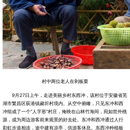
村中两位老人在剥板栗
9月27日上午，走进美丽乡村东西冲，该村位于安徽省芜
湖市繁昌区荻港镇赭圻村境内。从空中俯瞰，只见东冲和西
冲组成了一个“人字形”村庄，掩映在山林竹海间，宛如世外桃
源，成为周边游客前来观景的好去处。东冲和西冲通过人行
彩虹步道相连，途中建有凉亭，供游客休息。东西冲种植板