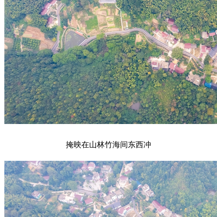
掩映在山林竹海间东西冲