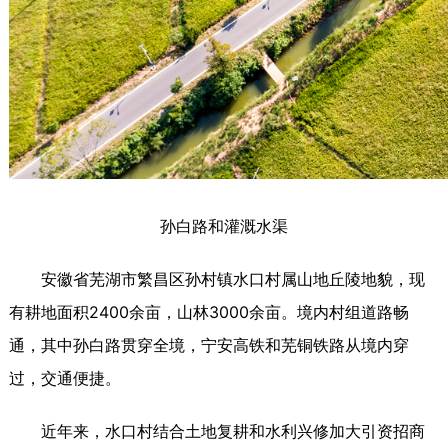
孙白路和灌溉水渠
安徽省芜湖市繁昌区孙村镇水口村属山地丘陵地貌，现
有耕地面积2400余亩，山林3000余亩。境内村组道路畅
通，其中孙白路贯穿全境，宁安高铁和芜铜铁路从境内穿
过，交通便捷。
近年来，水口村结合土地复耕和水利兴修加大引资招商