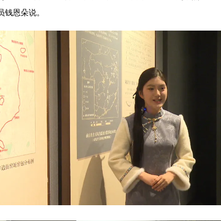
员钱恩朵说。