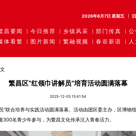
2026年8月7日 星期五
繁昌要闻
今日推荐
乡镇风采
部门传真
公
媒体看繁
图片新闻
繁融视频
春谷新语
人
文
繁昌区“红领巾讲解员”培育活动圆满落幕
2025-12-05 15:41:54
员”联合培养与实践活动圆满落幕。活动由团区委主办，区博物馆
逾300名青少年参与，为繁昌文化传承注入青春活力。