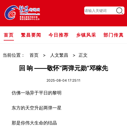
首页
繁昌要闻
今日推荐
乡镇风采
部门传真
当前位置：
首页
>
人文繁昌
>
正文
回 响 ——敬怀“两弹元勋”邓稼先
2025-08-04 17:25:11
仿佛一场异于平日的黎明
东方的天空升起两弹一星
那是你伟大生命的结晶