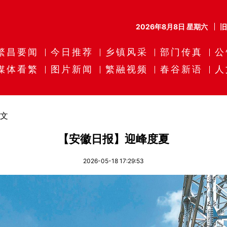
2026年8月8日 星期六
繁昌要闻
今日推荐
乡镇风采
部门传真
公
媒体看繁
图片新闻
繁融视频
春谷新语
人
文
【安徽日报】迎峰度夏
2026-05-18 17:29:53