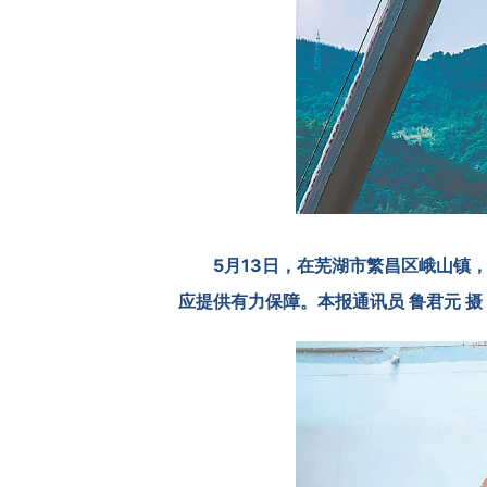
5月13日，在芜湖市繁昌区峨山镇
应提供有力保障。本报通讯员 鲁君元 摄