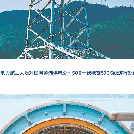
，电力施工人员对国网芜湖供电公司500千伏峨繁5735线进行