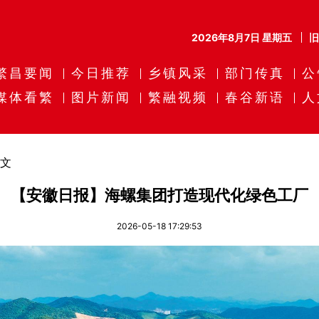
2026年8月7日 星期五
繁昌要闻
今日推荐
乡镇风采
部门传真
公
媒体看繁
图片新闻
繁融视频
春谷新语
人
文
【安徽日报】海螺集团打造现代化绿色工厂
2026-05-18 17:29:53