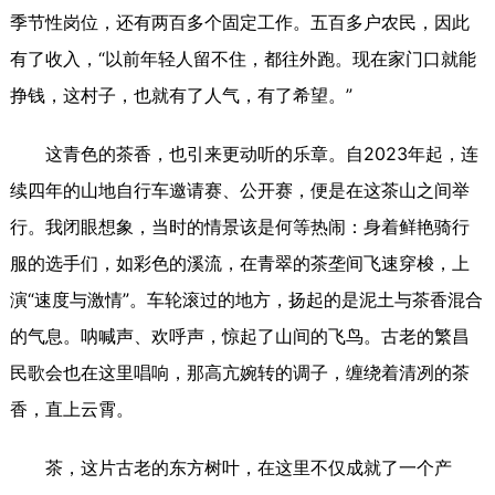
季节性岗位，还有两百多个固定工作。五百多户农民，因此
有了收入，“以前年轻人留不住，都往外跑。现在家门口就能
挣钱，这村子，也就有了人气，有了希望。”
这青色的茶香，也引来更动听的乐章。自2023年起，连
续四年的山地自行车邀请赛、公开赛，便是在这茶山之间举
行。我闭眼想象，当时的情景该是何等热闹：身着鲜艳骑行
服的选手们，如彩色的溪流，在青翠的茶垄间飞速穿梭，上
演“速度与激情”。车轮滚过的地方，扬起的是泥土与茶香混合
的气息。呐喊声、欢呼声，惊起了山间的飞鸟。古老的繁昌
民歌会也在这里唱响，那高亢婉转的调子，缠绕着清冽的茶
香，直上云霄。
茶，这片古老的东方树叶，在这里不仅成就了一个产