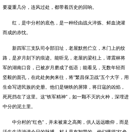
要凝重几分，连风过处，都带着历史的回响。
红，是中分村的底色，是一种经由战火淬炼、鲜血浇灌
而成的赤忱。
新四军三支队司令部旧址，老屋默然伫立，木门上的纹
路，是岁月刻下的痕迹。能听见，老屋的梁柱上，谭震林将
军的湖南口音，已被岁月磨成了低语；能看见，无数年轻而
坚毅的面孔，在此处匆匆来往，将“繁昌保卫战”五个大字，用
生命写进民族的史册。他们是钢铁的屏障，将日寇的凶焰，
死死挡在了这里。这“铁军精神”，如一颗不灭的火种，深埋进
中分的泥土里。
中分村的“红色”，并未被束之高阁，供人远远瞻仰，而是
活生生流淌进今日的脉搏。村人是有智慧的，他们懂得“红色