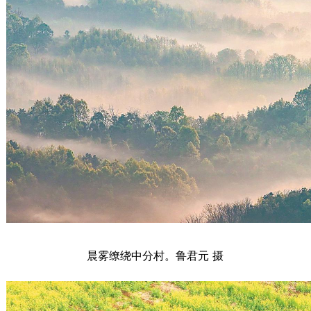
晨雾缭绕中分村。鲁君元 摄