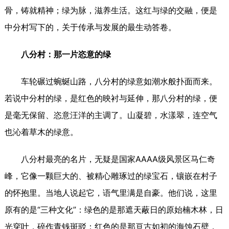
骨，铸就精神；绿为脉，滋养生活。这红与绿的交融，便是
中分村写下的，关于传承与发展的最生动答卷。
八分村：那一片恣意的绿
车轮碾过蜿蜒山路，八分村的绿意如潮水般扑面而来。
若说中分村的绿，是红色的映衬与延伸，那八分村的绿，便
是毫无保留、恣意汪洋的主调了。山凝碧，水漾翠，连空气
也沁着草木的绿意。
八分村最亮的名片，无疑是国家AAAA级风景区马仁奇
峰，它像一颗巨大的、被精心雕琢过的绿宝石，镶嵌在村子
的怀抱里。当地人说起它，语气里满是自豪。他们说，这里
原有的是“三种文化”：绿色的是那遮天蔽日的原始楠木林，日
光穿叶，碎作青钱斑驳；红色的是那亘古如初的海蚀石壁，