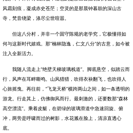
风霜刻痕，凝成赤史苍茫；空灵的是那晨钟暮鼓的深山古
寺，梵音绕梁，涤尽尘世喧嚣。
但这八分村，并非一个固守陈规的老学究，它极懂得如
何与这新时代嬉戏。那“楠林隐逸，仁文八分”的古意，如今被
注入全新活力。
我随人流走上“绝壁天梯玻璃栈道”。脚底悬空，似踏云而
行，风声在耳畔嘶鸣。山风猎猎，吹得衣袂翻飞，也吹得人
心旌摇曳。再往前，“飞龙天桥”横跨两山之间，如一条透明的
游龙。行走其上，仿佛御风而行。最刺激的，还要数那“森林
高空漂流”。乘着皮艇，在碧绿的玻璃滑道中急速回旋、俯
冲，两旁是呼啸而过的树影，水花溅在脸上，清凉直透心
底。