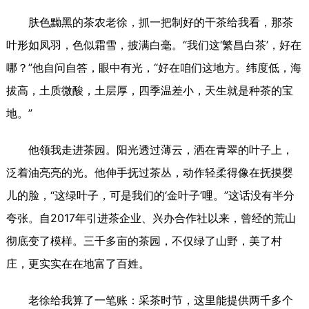
肤色黝黑的茶农老徐，抓一把制好的干茶给我看，那茶
叶形如凤羽，色似霜雪，披满白毫。“我们这‘繁昌白茶’，好在
哪？”他自问自答，眼中有光，“好在咱们这地方。纬度低，海
拔高，土质微酸，土层厚，四季温差小，天生就是种茶的宝
地。”
他领我走进茶园。阳光透过薄云，洒在青翠的叶子上，
泛着油亮亮的光。他伸手抚过茶丛，动作轻柔得像在抚摸婴
儿的脸，“这绿叶子，可是我们的‘金叶子’哩。”这话没有半分
夸张。自2017年引进茶企业、兴办合作社以来，曾经的荒山
彻底变了模样。三千多亩的茶园，不仅绿了山野，美了村
庄，更实实在在地富了百姓。
老徐给我算了一笔账：采茶时节，这里能提供两千多个