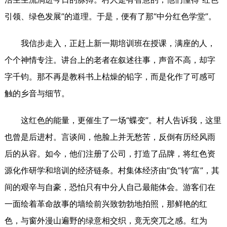
引领、绿色发展”的道理。于是，便有了那“中分红色学堂”。
我信步走入，正赶上新一期培训班在授课，满座的人，
个个神情专注。讲台上的老者在叙述往事，声音不高，却字
字千钧。那不再是教科书上枯燥的铅字，而是化作了可感可
触的乡音与细节。
这红色的能量，更催生了一场“蝶变”。村人告诉我，这里
也曾是后进村。言谈间，他脸上并无愁苦，反倒有历经风雨
后的从容。如今，他们注册了公司，打造了品牌，将红色资
源化作研学和培训的经济链条。村集体经济由“负”转“富”，其
间的艰辛与自豪，恐怕只有中分人自己最能体会。游客们在
一面绘着革命故事的墙绘前兴致勃勃地拍照，那鲜艳的红
色，与窗外漫山遍野的绿意相交织，竟无突兀之感。红为