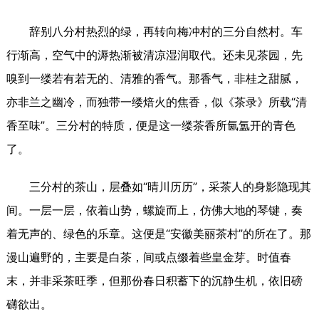
辞别八分村热烈的绿，再转向梅冲村的三分自然村。车
行渐高，空气中的溽热渐被清凉湿润取代。还未见茶园，先
嗅到一缕若有若无的、清雅的香气。那香气，非桂之甜腻，
亦非兰之幽冷，而独带一缕焙火的焦香，似《茶录》所载“清
香至味”。三分村的特质，便是这一缕茶香所氤氲开的青色
了。
三分村的茶山，层叠如“晴川历历”，采茶人的身影隐现其
间。一层一层，依着山势，螺旋而上，仿佛大地的琴键，奏
着无声的、绿色的乐章。这便是“安徽美丽茶村”的所在了。那
漫山遍野的，主要是白茶，间或点缀着些皇金芽。时值春
末，并非采茶旺季，但那份春日积蓄下的沉静生机，依旧磅
礴欲出。