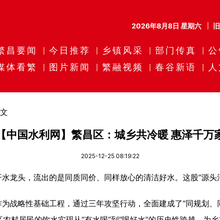
2026年8月8日 星期六
繁昌要闻
今日推荐
乡镇风采
部门传真
公
媒体看繁
图片新闻
繁融视频
春谷新语
人
文
【中国水利网】繁昌区：城乡共冷暖 惠泽千万
2025-12-25 08:19:22
龙头，流出的是同质同价、同样放心的清洁好水。这股“源头活
战略性基础工程，通过三年攻坚行动，全面建成了“同规划、
全区农村居民的饮水实现从“有水喝”到“喝好水”的历史性跨越，