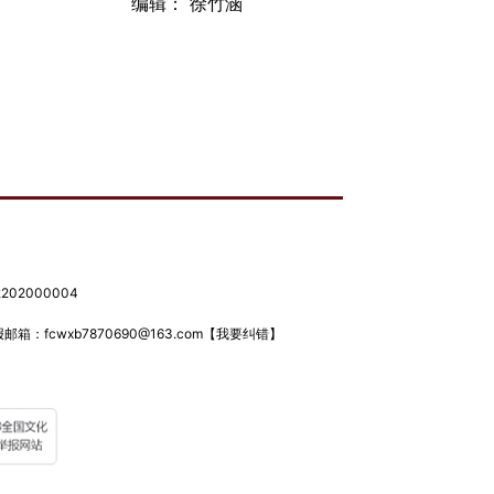
编辑： 徐竹涵
02000004
箱：fcwxb7870690@163.com
【我要纠错】