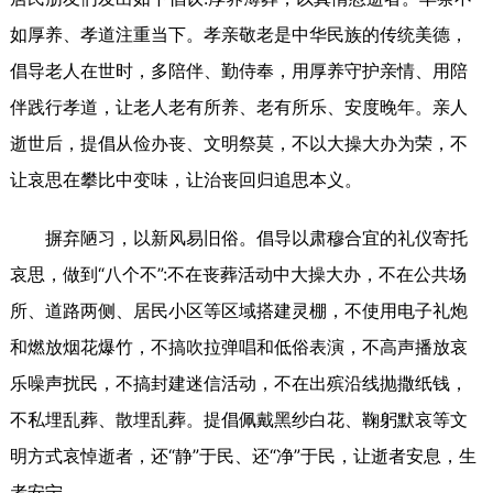
如厚养、孝道注重当下。孝亲敬老是中华民族的传统美德，
倡导老人在世时，多陪伴、勤侍奉，用厚养守护亲情、用陪
伴践行孝道，让老人老有所养、老有所乐、安度晚年。亲人
逝世后，提倡从俭办丧、文明祭莫，不以大操大办为荣，不
让哀思在攀比中变味，让治丧回归追思本义。
摒弃陋习，以新风易旧俗。倡导以肃穆合宜的礼仪寄托
哀思，做到“八个不”:不在丧葬活动中大操大办，不在公共场
所、道路两侧、居民小区等区域搭建灵棚，不使用电子礼炮
和燃放烟花爆竹，不搞吹拉弹唱和低俗表演，不高声播放哀
乐噪声扰民，不搞封建迷信活动，不在出殡沿线抛撒纸钱，
不私埋乱葬、散埋乱葬。提倡佩戴黑纱白花、鞠躬默哀等文
明方式哀悼逝者，还“静”于民、还“净”于民，让逝者安息，生
者安宁。