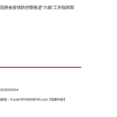
新冠肺炎疫情防控暨推进“六稳”工作指挥部
02000004
箱：fcwxb7870690@163.com
【我要纠错】