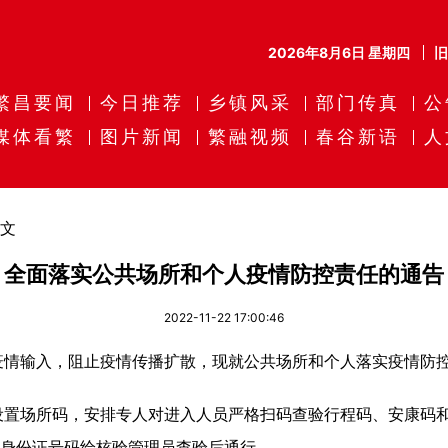
2026年8月6日 星期四
繁昌要闻
今日推荐
乡镇风采
部门传真
公
媒体看繁
图片新闻
繁融视频
春谷新语
人
文
全面落实公共场所和个人疫情防控责任的通告
2022-11-22 17:00:46
输入，阻止疫情传播扩散，现就公共场所和个人落实疫情防控
场所码，安排专人对进入人员严格扫码查验行程码、安康码和
供身份证号码给核验管理员查验后通行。