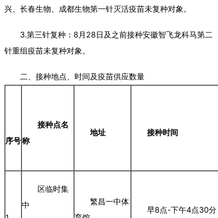
兴、长春生物、成都生物第一针灭活疫苗未复种对象。
3.第三针复种：8月28日及之前接种安徽智飞龙科马第二
针重组疫苗未复种对象。
二、接种地点、时间及疫苗供应数量
接种点名
地址
接种时间
序号
称
区临时集
繁昌一中体
中
早8点-下午4点30分
1
育馆