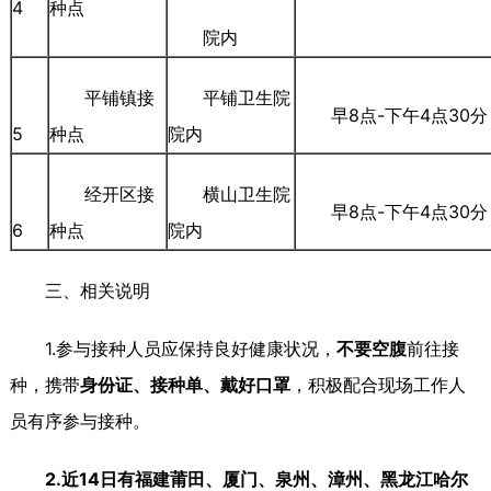
4
种点
院内
平铺镇接
平铺卫生院
早8点-下午4点30分
5
种点
院内
经开区接
横山卫生院
早8点-下午4点30分
6
种点
院内
三、相关说明
1.参与接种人员应保持良好健康状况，
不要空腹
前往接
种，携带
身份证、接种单、戴好口罩
，积极配合现场工作人
员有序参与接种。
2
.
近14日有
福建莆田、厦门、泉州、漳州、黑龙江哈尔