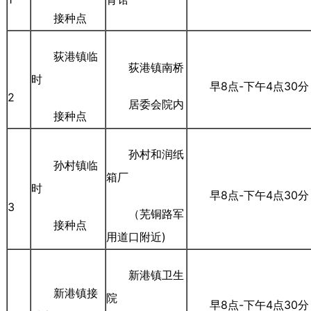
接种点
荻港镇临
荻港镇南桥
时
早8点-下午4点30分
2
居委会院内
接种点
孙村和润纸
孙村镇临
箱厂
时
早8点-下午4点30分
3
（芜铜路军
接种点
用道口附近)
新港镇卫生
新港镇接
院
早8点-下午4点30分