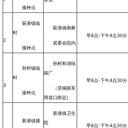
接种点
荻港镇临
荻港镇南桥
时
早8点-下午4点30分
2
居委会院内
接种点
孙村和润纸
孙村镇临
箱厂
时
早8点-下午4点30分
3
（芜铜路军
接种点
用道口附近)
新港镇卫生
新港镇接
院
早8点-下午4点30分