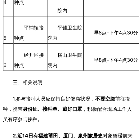
4
种点
院内
平铺镇接
平铺卫生院
早8点-下午4点30分
5
种点
院内
经开区接
横山卫生院
早8点-下午4点30分
6
种点
院内
三、相关说明
1.参与接种人员应保持良好健康状况，
不要空腹
前往接
种，携带
身份证、接种单、戴好口罩
，积极配合现场工作人
员有序参与接种。
2
.
近14日有
福建莆田、厦门、泉州
旅居史
对象暂缓前来