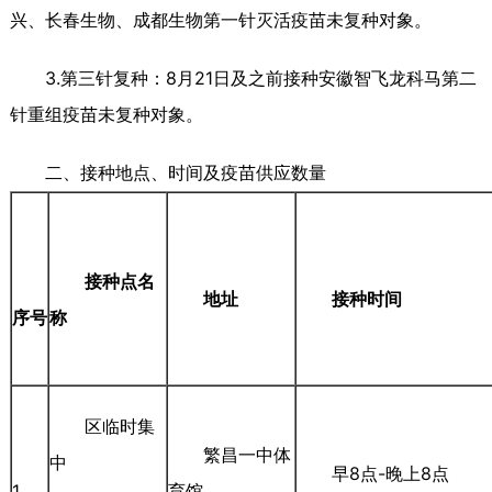
兴、长春生物、成都生物第一针灭活疫苗未复种对象。
3.第三针复种：8月21日及之前接种安徽智飞龙科马第二
针重组疫苗未复种对象。
二、接种地点、时间及疫苗供应数量
接种点名
地址
接种时间
序号
称
区临时集
繁昌一中体
中
早8点-晚上8点
1
育馆