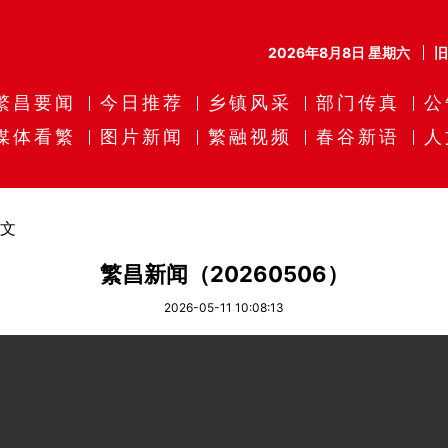
2026年8月8日 星期六
繁昌要闻
今日推荐
乡镇风采
部门传真
公
媒体看繁
图片新闻
繁融视频
春谷新语
人
文
繁昌新闻（20260506）
2026-05-11 10:08:13