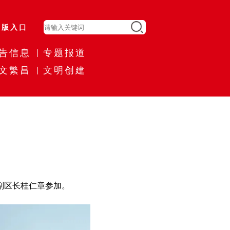
旧版入口
告信息
专题报道
文繁昌
文明创建
副区长桂仁章参加。