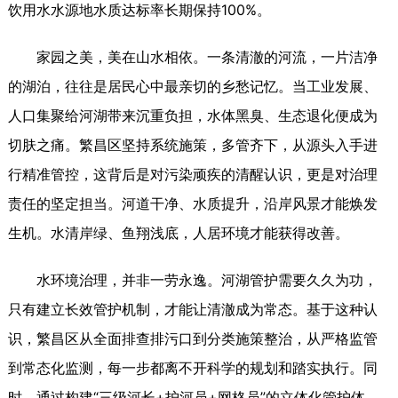
饮用水水源地水质达标率长期保持100%。
家园之美，美在山水相依。一条清澈的河流，一片洁净
的湖泊，往往是居民心中最亲切的乡愁记忆。当工业发展、
人口集聚给河湖带来沉重负担，水体黑臭、生态退化便成为
切肤之痛。繁昌区坚持系统施策，多管齐下，从源头入手进
行精准管控，这背后是对污染顽疾的清醒认识，更是对治理
责任的坚定担当。河道干净、水质提升，沿岸风景才能焕发
生机。水清岸绿、鱼翔浅底，人居环境才能获得改善。
水环境治理，并非一劳永逸。河湖管护需要久久为功，
只有建立长效管护机制，才能让清澈成为常态。基于这种认
识，繁昌区从全面排查排污口到分类施策整治，从严格监管
到常态化监测，每一步都离不开科学的规划和踏实执行。同
时，通过构建“三级河长+护河员+网格员”的立体化管护体