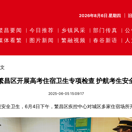
2026年8月6日 星期四
繁昌要闻
今日推荐
乡镇风采
部门传真
公
媒体看繁
图片新闻
繁融视频
春谷新语
人
文
繁昌区开展高考住宿卫生专项检查 护航考生安
2025-06-05 15:09:17
全卫生，6月4日下午，繁昌区疾控中心对城区多家住宿场所